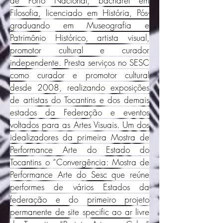
de Porto Nacional, bacharel em
Filosofia, licenciado em História, Pós-
graduando em Museografia e
Patrimônio Histórico, artista visual,
promotor cultural e curador
independente. Presta serviços no SESC
como curador e promotor cultural
desde 2008, realizando exposições
de artistas do Tocantins e dos demais
estados da Federação e eventos
voltados para as Artes Visuais. Um dos
idealizadores da primeira Mostra de
Performance Arte do Estado do
Tocantins o “Convergência: Mostra de
Performance Arte do Sesc que reúne
performes de vários Estados da
federação e do primeiro projeto
permanente de site specific ao ar livre