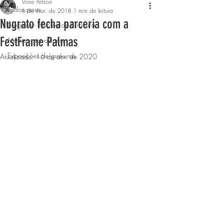
Vone Petson
Todos posts
6 de mar. de 2018
1 min de leitura
Nugrato fecha parceria com a
Nugrato - Núcleo de Gravura
FestFrame Palmas
Mestres gravadores
Exposições de gravuras
Atualizado:
16 de abr. de 2020