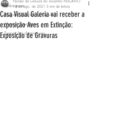
Núcleo de Gravura do Tocantins NUGRATO
Todos posts
18 de ago. de 2021
3 min de leitura
Casa Visual Galeria vai receber a
Nugrato - Núcleo de Gravura
exposição Aves em Extinção:
Mestres gravadores
Exposições de gravuras
Exposição de Gravuras