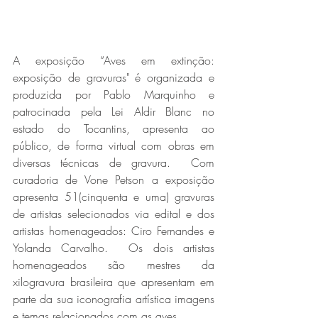
A exposição “Aves em extinção: 
exposição de gravuras" é organizada e 
produzida por Pablo Marquinho e 
patrocinada pela Lei Aldir Blanc no 
estado do Tocantins, apresenta ao 
público, de forma virtual com obras em 
diversas técnicas de gravura.  Com 
curadoria de Vone Petson a exposição 
apresenta 51(cinquenta e uma) gravuras 
de artistas selecionados via edital e dos 
artistas homenageados: Ciro Fernandes e 
Yolanda Carvalho.  Os dois artistas 
homenageados são mestres da 
xilogravura brasileira que apresentam em 
parte da sua iconografia artística imagens 
e temas relacionados com as aves.  